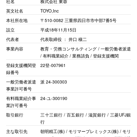
社名
株式会社 東蓉
英文社名
TOYO,Inc
本社所在地
〒510-0082 三重県四日市市中部7番5号
設立
平成18年11月15日
代表者
代表取締役 ： 井口 穰二
事業内容
教育・労務コンサルティング / 一般労働者派遣
/ 有料職業紹介 / 業務請負 / 登録支援機関
登録支援機関登
22登-007961
録番号
一般労働者派遣
派 24-300303
事業許可番号
有料職業紹介事
24-ユ-300190
業許可番号
取引銀行
三十三銀行 / 百五銀行 / 滋賀銀行 / 三菱UFJ銀
行
主な取引先
朝明精工(株) / モリマープレミックス(株) / モリ